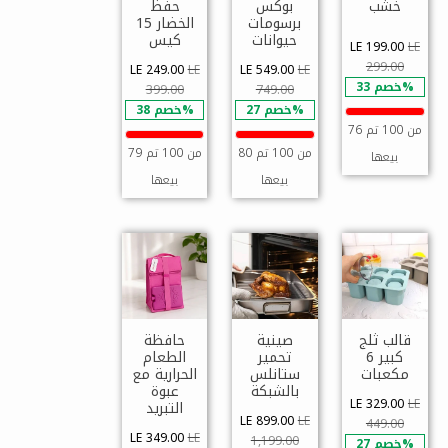
خشب
بوكس
حفظ
برسومات
الخضار 15
حيوانات
كيس
LE 199.00
LE
299.00
LE 249.00
LE
LE 549.00
LE
خصم 33%
399.00
749.00
خصم 27%
خصم 38%
76 من 100 تم
80 من 100 تم
79 من 100 تم
بيعها
بيعها
بيعها
قالب ثلج
صينية
حافظة
كبير 6
تحمير
الطعام
مكعبات
ستانلس
الحرارية مع
بالشبكة
عبوة
LE 329.00
LE
التبريد
LE 899.00
LE
449.00
LE 349.00
LE
1,199.00
خصم 27%