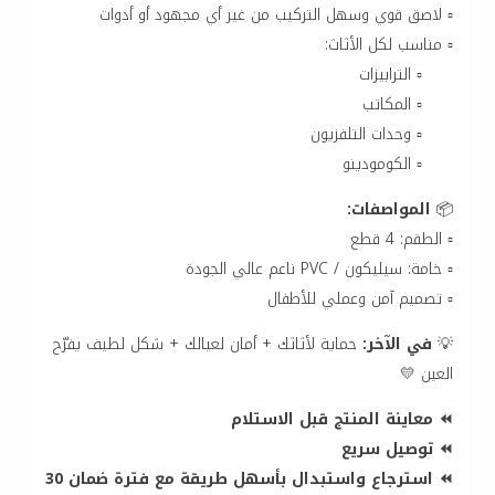
▫️ لاصق قوي وسهل التركيب من غير أي مجهود أو أدوات
▫️ مناسب لكل الأثاث:
▫️ الترابيزات
▫️ المكاتب
▫️ وحدات التلفزيون
▫️ الكومودينو
📦
المواصفات:
▫️ الطقم: 4 قطع
▫️ خامة: سيليكون / PVC ناعم عالي الجودة
▫️ تصميم آمن وعملي للأطفال
💡
في الآخر:
حماية لأثاثك + أمان لعيالك + شكل لطيف يفرّح
العين 💛
⏪ معاينة المنتج قبل الاستلام
⏪ توصيل سريع
⏪ استرجاع واستبدال بأسهل طريقة مع فترة ضمان 30