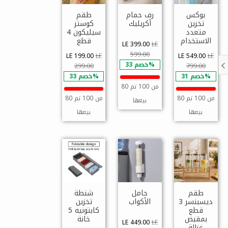
بوكس
رف حمام
طقم
تخزين
أكريليك
كوستر
متعدد
سيليكون 4
الاستخدام
قطع
LE 399.00
LE
599.00
LE 199.00
LE
LE 549.00
LE
خصم 33%
299.00
799.00
خصم 31%
خصم 33%
80 من 100 تم
80 من 100 تم
80 من 100 تم
بيعها
بيعها
بيعها
طقم
حامل
شنطة
ديسبنسر 3
الأكواب
تخزين
قطع
كابتونيه 5
بمقبض
خانة
LE 449.00
LE
غزالة