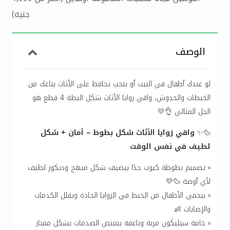
جنيه)
الوصف
لو عندك أطفال في البيت أو بتحب تحافظ على الأثاث بتاعك من
الخبطات والخدوش، واقي زوايا الأثاث شكل البطة 4 قطع هو
الحل المثالي 👌💛
🦆✨
واقي زوايا الأثاث شكل بطوط – أمان + شكل
لطيف في نفس الوقت
▫️ تصميم بطوطة كيوت جدًا بيضيف شكل مبهج وديكور لطيف
لأي أوضة 🦆💛
▫️ بيحمي الأطفال من الخبط في الزوايا الحادة ويقلل الكدمات
والإصابات 👶
▫️ خامة سيليكون مرنة وناعمة بتمتص الصدمات بشكل ممتاز