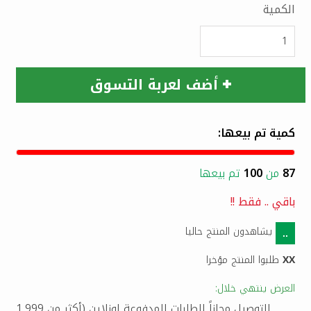
الكمية
أضف لعربة التسوق
كمية تم بيعها:
87
من
100
تم بيعها
باقي
..
فقط !!
يشاهدون المنتج حاليا
..
XX
طلبوا المنتج مؤخرا
العرض ينتهي خلال:
التوصيل مجاناً للطلبات المدفوعة اونلاين (أكثر من 1,999