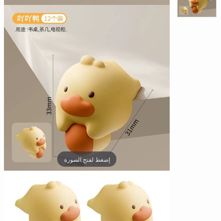
□
إضغط لفتح الصورة