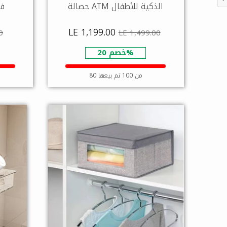
حصالة ATM الذكية للأطفال
فو
LE 1,199.00
0
LE 1,499.00
خصم 20%
80 من 100 تم بيعها