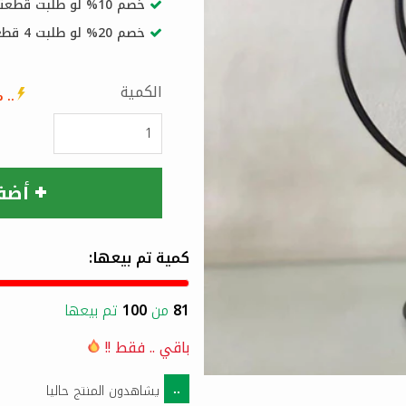
خصم 10% لو طلبت قطعتين او اكثر
خصم 20% لو طلبت 4 قطع او اكثر
الكمية
..
% 
أضف
كمية تم بيعها:
81
من
100
تم بيعها
باقي
..
فقط !!
يشاهدون المنتج حاليا
..