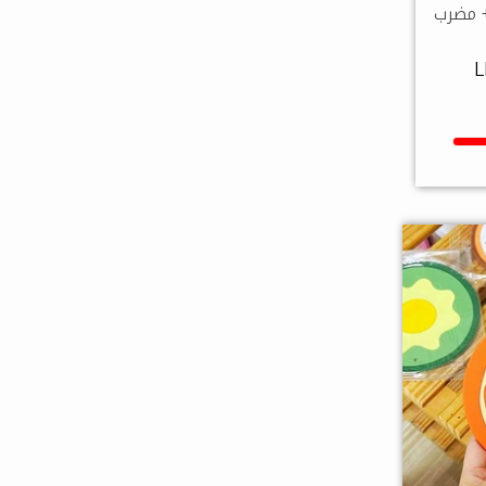
+ مضرب
L