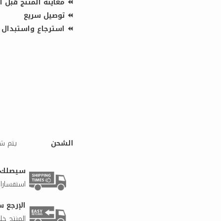
⏪ معاينة المنتج قبل ا
⏪ توصيل سريع
⏪ استرجاع واستبدال بأس
الشحن
يتم شح
سيصلك طلبك 
استفسارات
الإرجع س
المنتج خلال 5 