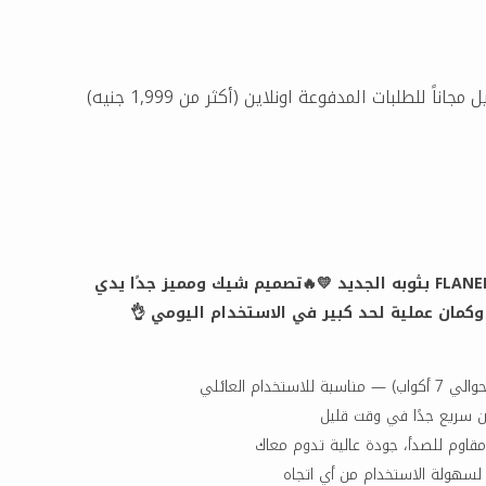
مجاناً للطلبات المدفوعة اونلاين (أكثر من 1,999 جنيه)
جبنالك كاتيل مزخرف FLANEK بثوبه الجديد 💛🔥تصميم شيك ومميز جدًا يدي
كمان عملية لحد كبير في الاستخدام اليومي 👌
مقاوم للصدأ، جودة عالية تدوم معاك