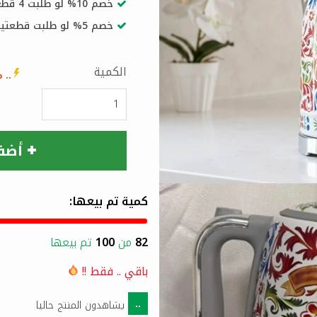
خصم 10% لو طلبت 4 قطع أو أكثر
خصم 5% لو طلبت قطعتين أو أكثر
الكمية
..
% 
أضف
كمية تم بيعها:
82
من
100
تم بيعها
باقي
..
فقط !!
يشاهدون المنتج حاليا
..