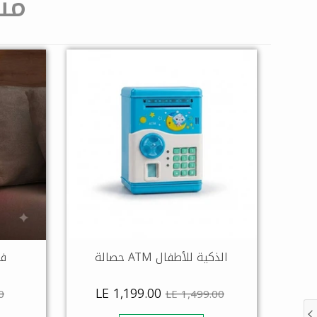
من
حصالة ATM الذكية للأطفال
فو
LE 1,199.00
0
LE 1,499.00