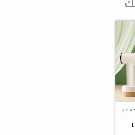
ك
+ مضرب
L