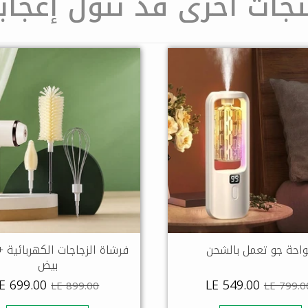
تجات أخرى قد تنول إعجاب
احة جو تعمل بالشحن
فرشاة الزجاجات الكهربائية 
بيض
E 699.00
LE 549.00
LE 899.00
LE 799.0