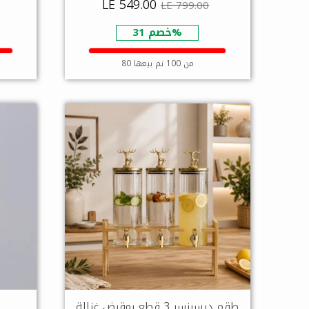
LE 549.00
LE 799.00
خصم 31%
80 من 100 تم بيعها
طقم ديسبنسر 3 قطع بمقبض غزالة