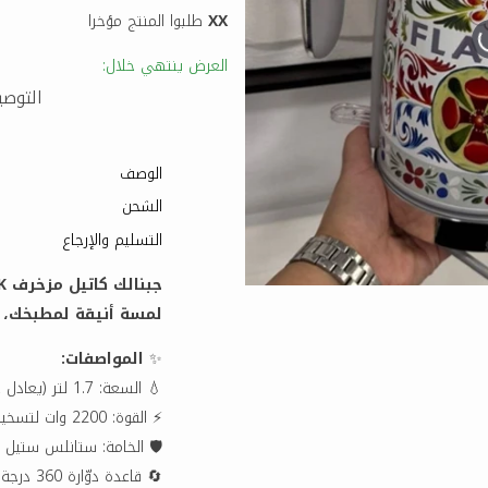
XX
طلبوا المنتج مؤخرا
العرض ينتهي خلال:
التوصيل 
الوصف
الشحن
التسليم والإرجاع
لمسة أنيقة لمطبخك، و
✨
المواصفات:
💧 السعة: 1.7 لتر (يعادل حوالي 7 أكواب) — مناسبة للاستخدام العائلي
⚡ القوة: 2200 وات لتسخين سريع جدًا في وقت قليل
🛡️ الخامة: ستانلس ستيل 
🔄 قاعدة دوّارة 360 درجة لسهولة الاستخدام من أي اتجاه