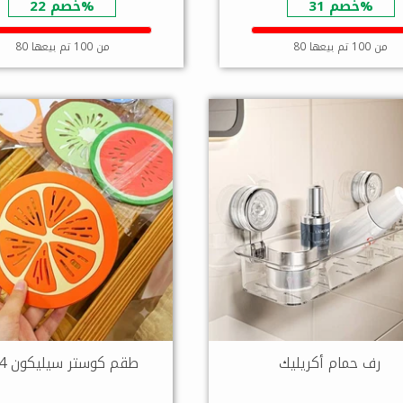
خصم 31%
خصم 22%
80 من 100 تم بيعها
80 من 100 تم بيعها
رف حمام أكريليك
طقم كوستر سيليكون 4 قطع