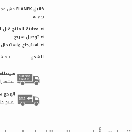
كاتيل FLANEK
مش مجرد 
يوم 🔥
⏪ معاينة المنتج قبل ا
⏪ توصيل سريع
⏪ استرجاع واستبدال بأس
الشحن
يتم شح
سيصلك طلبك 
استفسارات
الإرجع س
المنتج خلال 5 