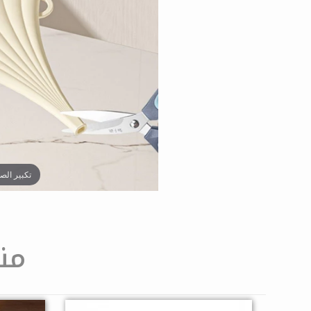
تكبير الص
من