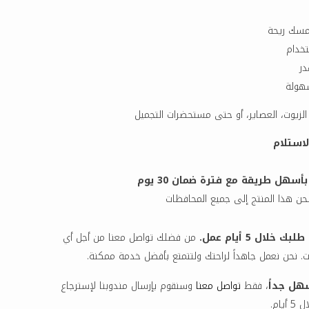
مسك ريحة
تخدام
در
سهولة
لزيوت، العصاير، أو حتى مستحضرات التجميل
لاستلام
هل طريقة مع فترة ضمان 30 يوم
ن هذا المنتج إلى جميع المحافظات
خلال 5 أيام عمل.
من فضلك تواصل معنا من أجل أي
. نحن نعمل جاهداً لراحتك ولتتمتع بأفضل خدمة ممكنة.
هل جداً
، فقط
تواصل معنا
وسنقوم بإرسال مندوبنا لإسترجاع
أيام.