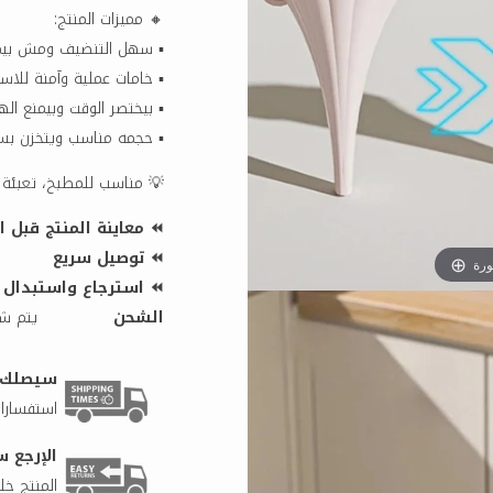
🔸 مميزات المنتج:
▪️ سهل التنضيف ومش بي
▪️ خامات عملية وآمنة للاس
▪️ بيختصر الوقت وبيمنع اله
▪️ حجمه مناسب ويتخزن ب
💡 مناسب للمطبخ، تعبئة ا
⏪ معاينة المنتج قبل ا
⏪ توصيل سريع
ورة
⏪ استرجاع واستبدال بأس
الشحن
يتم شح
سيصلك طلبك 
استفسارات
الإرجع س
المنتج خلال 5 