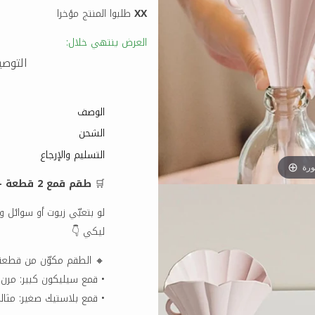
XX
طلبوا المنتج مؤخرا
العرض ينتهي خلال:
التوصيل 
الوصف
الشحن
التسليم والإرجاع
ورة
🛒
طقم قمع 2 قطعة – عملي ويوفرلك وقتك في المطبخ 👌
لو بتعبّي زيوت أو سوائل و
ليكي 👇
🔸 الطقم مكوّن من قطعتي
• قمع سيليكون كبير: مرن
• قمع بلاستيك صغير: مثالي