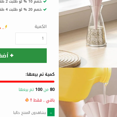
خصم 10 % لو طلبت 2 طقم أو أكثر
خصم 20 % لو طلبت 4 طقم أو اكثر
الكمية
..
% 
أضف
كمية تم بيعها:
80
من
100
تم بيعها
باقي
..
فقط !!
يشاهدون المنتج حاليا
..