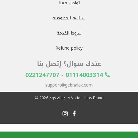
تواصل معنا
سياسة الخصوصية
شروط الخدمة
Refund policy
عندك سؤال؟ إتصل بنا
01114003314 - 0221247707
support@gebnalak.com
. A Votion Labs Brand
جبنالك.كوم
© 2026