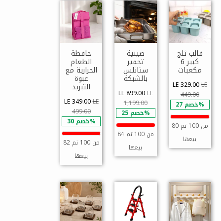
قالب ثلج
صينية
حافظة
كبير 6
تحمير
الطعام
مكعبات
ستانلس
الحرارية مع
بالشبكة
عبوة
LE 329.00
LE
التبريد
LE 899.00
LE
449.00
LE 349.00
LE
1,199.00
خصم 27%
499.00
خصم 25%
خصم 30%
80 من 100 تم
84 من 100 تم
بيعها
82 من 100 تم
بيعها
بيعها