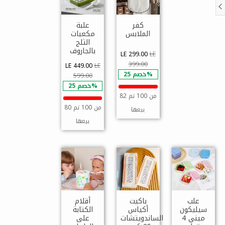
كفر
علبة
الملابس
مكعبات
الثلج
بالجاروف
LE 299.00
LE
399.00
LE 449.00
LE
خصم 25%
599.00
خصم 25%
82 من 100 تم
80 من 100 تم
بيعها
بيعها
علب
باكيت
أقلام
سيليكون
أكياس
الكتابة
ميني 4
الساندويتشات
على