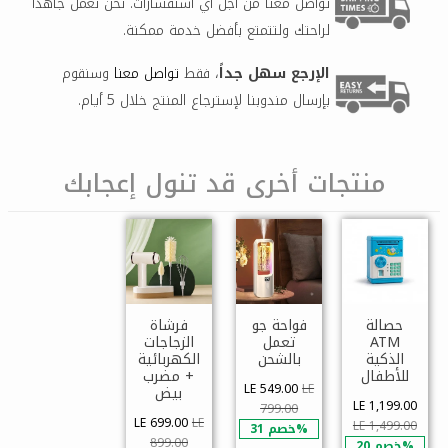
تواصل معنا من أجل أي استفسارات. نحن نعمل جاهداً
لراحتك ولتتمتع بأفضل خدمة ممكنة.
الإرجع سهل جداً
، فقط
تواصل معنا
وسنقوم
بإرسال مندوبنا لإسترجاع المنتج خلال 5 أيام.
منتجات أخرى قد تنول إعجابك
حصالة
فواحة جو
فرشاة
ATM
تعمل
الزجاجات
الذكية
بالشحن
الكهربائية
للأطفال
+ مضرب
LE 549.00
LE
بيض
LE 1,199.00
799.00
LE 699.00
LE
LE 1,499.00
خصم 31%
899.00
خصم 20%