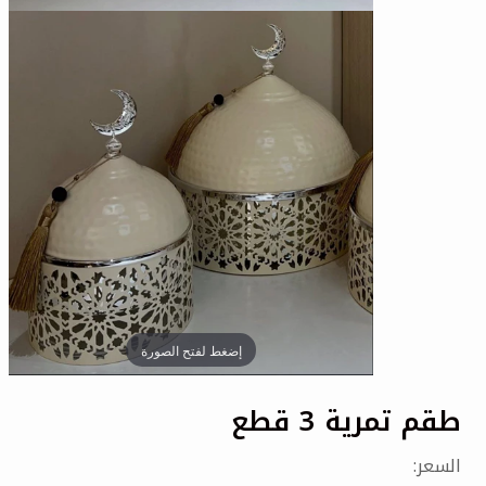
□
إضغط لفتح الصورة
طقم تمرية 3 قطع
السعر: