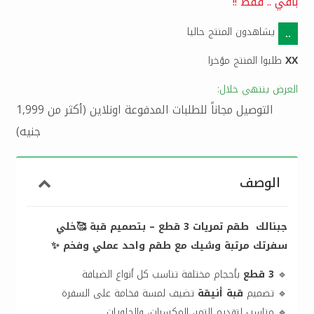
باقي
..
فقط !!
يشاهدون المنتج حاليا
..
XX
طلبوا المنتج مؤخرا
العرض ينتهي خلال:
التوصيل مجاناً للطلبات المدفوعة اونلاين (أكثر من 1,999
جنيه)
الوصف
جبنالك طقم تمريات 3 قطع – بتصميم قبة 🥰خلي
سفرتك مرتبة وشيك مع طقم واحد عملي وفخم ✨
🔹
3 قطع
بأحجام مختلفة تناسب كل أنواع الضيافة
🔹 تصميم
قبة أنيقة
تضيف لمسة فخامة على السفرة
🔹 مناسب لتقديم التمر، المكسرات، والحلويات