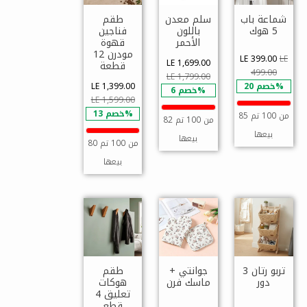
شماعة باب
سلم معدن
طقم
5 هوك
باللون
فناجين
الأحمر
قهوة
مودرن 12
LE 399.00
LE
LE 1,699.00
قطعة
499.00
LE 1,799.00
خصم 20%
LE 1,399.00
خصم 6%
LE 1,599.00
خصم 13%
85 من 100 تم
82 من 100 تم
بيعها
بيعها
80 من 100 تم
بيعها
تربو رتان 3
جوانتي +
طقم
دور
ماسك فرن
هوكات
تعليق 4
قطع