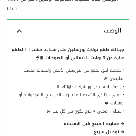
جنيه)
الوصف
جبنالك طقم بولات بورسلين على ستاند خشب 👌🏻الطقم
عبارة عن 3 بولات للتسالي أو الصوصات 🍿🥣
• تصميم أنيق يجمع بين البورسلين الأبيض والستاند الخشب
الطبيعي 🌿
• يضيف لمسة ديكور شيك لطاولتك 👌🏻
• عملي جدًا في التقديم للمكسرات، الدريسنج، الشوكولاتة أو
المقبلات ❤️
• شيك + عملي = لازم يكون في كل بيت 💫
⏪ معاينة المنتج قبل الاستلام
⏪ توصيل سريع