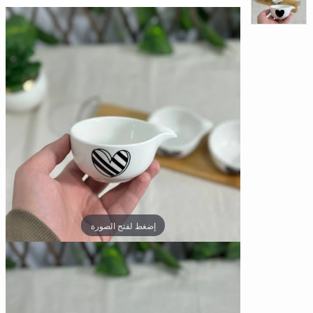
□
إضغط لفتح الصورة