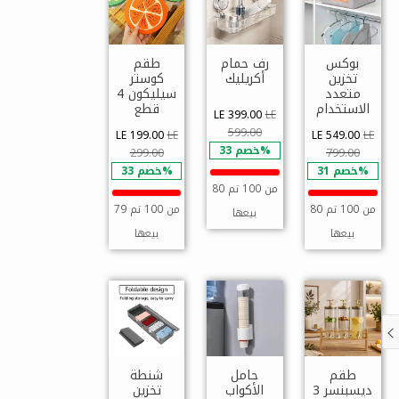
بوكس
رف حمام
طقم
تخزين
أكريليك
كوستر
متعدد
سيليكون 4
الاستخدام
قطع
LE 399.00
LE
599.00
LE 199.00
LE
LE 549.00
LE
خصم 33%
299.00
799.00
خصم 31%
خصم 33%
80 من 100 تم
80 من 100 تم
79 من 100 تم
بيعها
بيعها
بيعها
طقم
حامل
شنطة
ديسبنسر 3
الأكواب
تخزين