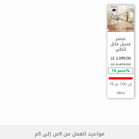
منشر
غسيل قابل
للطي
LE 2,099.00
LE 2,499.00
خصم 16%
78 من 100 تم
بيعها
مواعيد العمل من 9ص إلى 5م