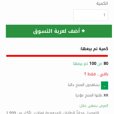
الكمية
أضف لعربة التسوق
كمية تم بيعها:
80
من
100
تم بيعها
باقي
..
فقط !!
يشاهدون المنتج حاليا
..
XX
طلبوا المنتج مؤخرا
العرض ينتهي خلال:
التوصيل مجاناً للطلبات المدفوعة اونلاين (أكثر من 1,999