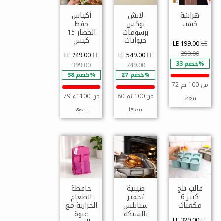
هراشة
لانش
أكياس
خشب
بوكس
حفظ
برسومات
الخضار 15
حيوانات
كيس
LE 199.00
LE
299.00
LE 249.00
LE
LE 549.00
LE
خصم 33%
399.00
749.00
خصم 27%
خصم 38%
72 من 100 تم
80 من 100 تم
79 من 100 تم
بيعها
بيعها
بيعها
قالب ثلج
صينية
حافظة
كبير 6
تحمير
الطعام
مكعبات
ستانلس
الحرارية مع
بالشبكة
عبوة
LE 329.00
LE