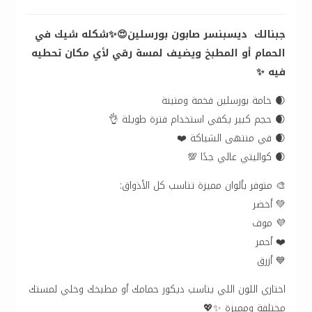
جبنالك ديسبنسر صابون بورسلين😍✨شكله شيك في
الحمام أو المطبخ ويضيف لمسة رقي لأي مكان تحطيه
فيه ✨
🌒 خامة بورسلين فخمة ومتينة
🌒 حجم كبير يكفي استخدام فترة طويلة 👌
🌒 في منتهى الشياكة ❤️
🌒 كواليتي عالي جدًا 💯
🎨 متوفر بألوان مميزة تناسب كل الأذواق:
💚 أخضر
💜 موف
❤️ أحمر
💙 أزرق
اختاري اللون اللي يناسب ديكور حمامك أو مطبخك وخلي لمستك
مختلفة ومميزة ✨💖