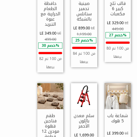
قالب ثلج
صينية
حافظة
كبير 6
تحمير
الطعام
مكعبات
ستانلس
الحرارية مع
بالشبكة
عبوة
LE 329.00
LE
التبريد
LE 899.00
LE
449.00
LE 349.00
LE
1,199.00
خصم 27%
499.00
خصم 25%
خصم 30%
80 من 100 تم
84 من 100 تم
بيعها
82 من 100 تم
بيعها
بيعها
شماعة باب
سلم معدن
طقم
5 هوك
باللون
فناجين
الأحمر
قهوة
مودرن 12
LE 399.00
LE
LE 1,699.00
قطعة