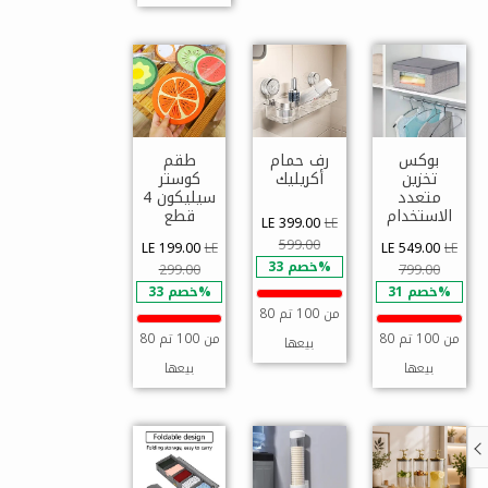
بوكس
رف حمام
طقم
تخزين
أكريليك
كوستر
متعدد
سيليكون 4
الاستخدام
قطع
LE 399.00
LE
599.00
LE 199.00
LE
LE 549.00
LE
خصم 33%
299.00
799.00
خصم 31%
خصم 33%
80 من 100 تم
80 من 100 تم
80 من 100 تم
بيعها
بيعها
بيعها