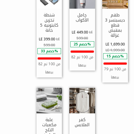
طقم
حامل
شنطة
ديسبنسر 3
الأكواب
تخزين
قطع
كابتونيه 5
بمقبض
خانة
LE 449.00
LE
غزالة
599.00
LE 399.00
LE
LE 1,699.00
خصم 25%
599.00
LE 1,999.00
خصم 33%
خصم 15%
82 من 100 تم
82 من 100 تم
بيعها
79 من 100 تم
بيعها
بيعها
كفر
علبة
الملابس
مكعبات
الثلج