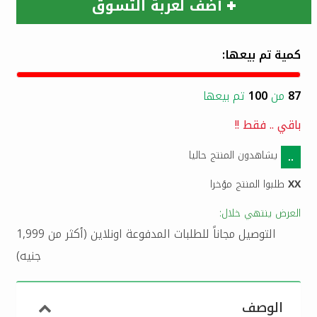
أضف لعربة التسوق
كمية تم بيعها:
87
من
100
تم بيعها
باقي
..
فقط !!
يشاهدون المنتج حاليا
..
XX
طلبوا المنتج مؤخرا
العرض ينتهي خلال:
التوصيل مجاناً للطلبات المدفوعة اونلاين (أكثر من 1,999
جنيه)
الوصف