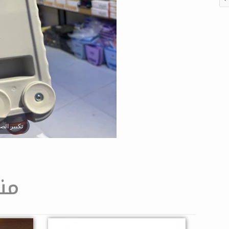
تكبير الص
من