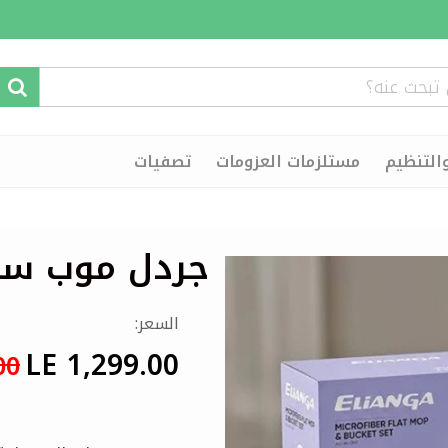
التنظيم
مستلزمات العزومات
تصفيات
جردل موب سم
السعر:
LE 1,299.00
00