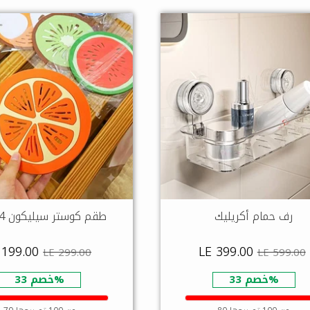
رف حمام أكريليك
طقم كوستر سيليكون 4 قطع
 199.00
LE 399.00
LE 299.00
LE 599.00
خصم 33%
خصم 33%