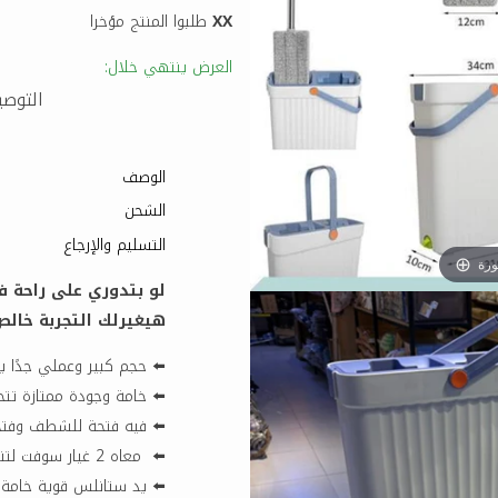
XX
طلبوا المنتج مؤخرا
العرض ينتهي خلال:
التوصيل 
الوصف
الشحن
التسليم والإرجاع
ورة
لو بتدوري على راحة ف
هيغيرلك التجربة خالص
⬅️ حجم كبير وعملي جدًا ي
⬅️ خامة وجودة ممتازة تتح
⬅️ فيه فتحة للشطف وفتح
⬅️ معاه 2 غيار سوفت لتنضيف أفضل ونتيجة أنضف
⬅️ يد ستانلس قوية خامة 