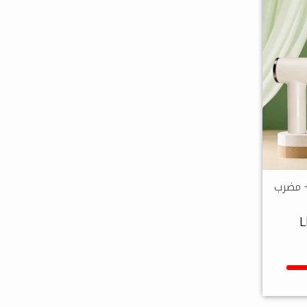
+ مضرب
L