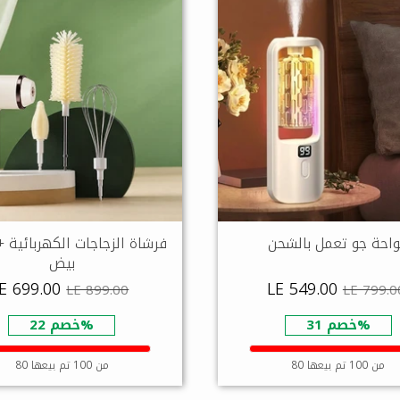
احة جو تعمل بالشحن
فرشاة الزجاجات الكهربائية 
بيض
E 699.00
LE 549.00
LE 899.00
LE 799.0
خصم 31%
خصم 22%
80 من 100 تم بيعها
80 من 100 تم بيعها