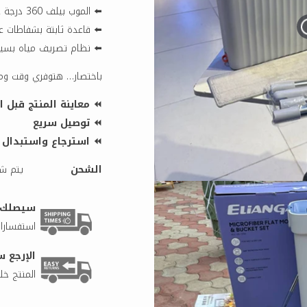
⬅️ الموب بيلف 360 درجة عشان يوصل لكل الزوايا بسهولة
⬅️ قاعدة ثابتة بشفاطات 
⬅️ نظام تصريف مياه بسيل
باختصار… هتوفري وقت وم
⏪ معاينة المنتج قبل ا
⏪ توصيل سريع
⏪ استرجاع واستبدال بأس
الشحن
يتم شح
سيصلك طلبك 
استفسارات
الإرجع س
المنتج خلال 5 