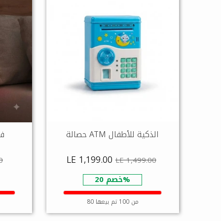
حصالة ATM الذكية للأطفال
فو
LE 1,199.00
0
LE 1,499.00
خصم 20%
80 من 100 تم بيعها