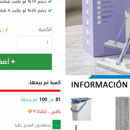
خصم 10% لو طلبت قطعتين او اكثر
خصم 20% لو طلبت 4 قطع او اكثر
الكمية
..
% 
أضف
كمية تم بيعها:
81
من
100
تم بيعها
باقي
..
فقط !!
يشاهدون المنتج حاليا
..