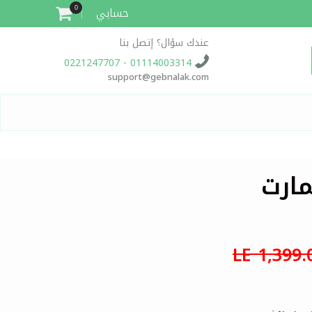
حسابي
0
عندك سؤال؟ إتصل بنا
01114003314 - 0221247707
support@gebnalak.com
ارت
LE 1,399.