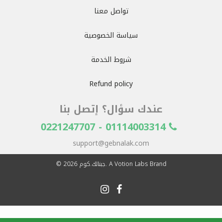
تواصل معنا
سياسة الخصوصية
شروط الخدمة
Refund policy
عندك سؤال؟ إتصل بنا
01114003314 - 0221247707
support@gebnalak.com
. A Votion Labs Brand
جبنالك.كوم
© 2026