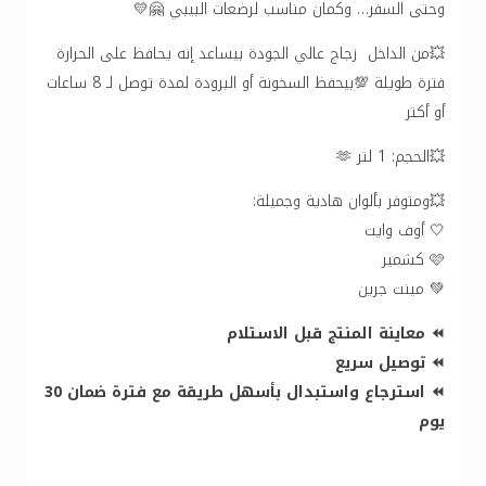
وحتى السفر… وكمان مناسب لرضعات البيبي 🤗💛
💥من الداخل زجاج عالي الجودة بيساعد إنه يحافظ على الحرارة
فترة طويلة 💯بيحفظ السخونة أو البرودة لمدة توصل لـ 8 ساعات
أو أكتر
💥الحجم: 1 لتر 🫶
💥ومتوفر بألوان هادية وجميلة:
🤍 أوف وايت
🩷 كشمير
💚 مينت جرين
⏪ معاينة المنتج قبل الاستلام
⏪ توصيل سريع
⏪ استرجاع واستبدال بأسهل طريقة مع فترة ضمان 30
يوم