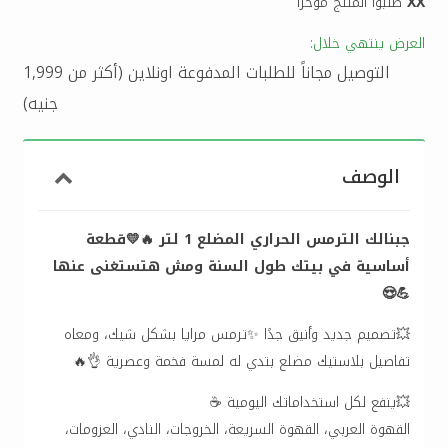
XX
طلبوا المنتج مؤخرا
العرض ينتهي خلال:
التوصيل مجاناً للطلبات المدفوعة اونلاين (أكثر من 1,999
جنيه)
الوصف
جبنالك الترمس الحراري المضلع 1 لتر 🔥💛قطعة
أساسية في بيتك طول السنة ومش هتستغنى عنها
💪😍
💥تصميم جديد وأنيق جدًا ✨ترمس مرايا بشكل شيك، ومعاه
تفاصيل بلاستيك مضلع بتدي له لمسة فخمة وعصرية 👌🔥
💥ينفع لكل استخداماتك اليومية ☕️
القهوة العربي، القهوة السريعة، الخروجات، النادي، العزومات،