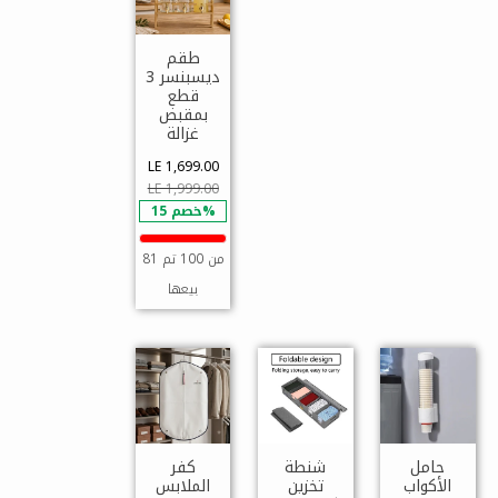
طقم
ديسبنسر 3
قطع
بمقبض
غزالة
LE 1,699.00
LE 1,999.00
خصم 15%
81 من 100 تم
بيعها
حامل
شنطة
كفر
الأكواب
تخزين
الملابس