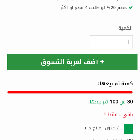
خصم 20% لو طلبت 4 قطع او اكثر
الكمية
أضف لعربة التسوق
كمية تم بيعها:
80
من
100
تم بيعها
باقي
..
فقط !!
يشاهدون المنتج حاليا
..