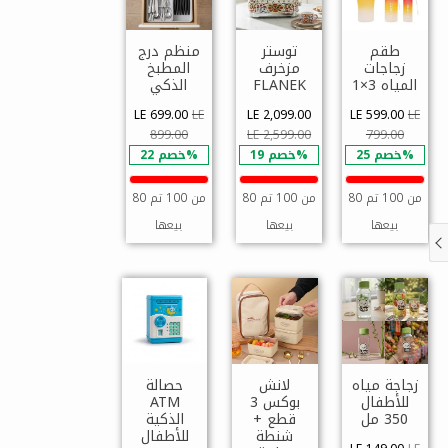
طقم
توستر
منظم درج
زجاجات
مزخرف
المطبخ
المياه 3×1
FLANEK
الذكي
LE 699.00
LE
LE 2,099.00
LE 599.00
LE
899.00
LE 2,599.00
799.00
خصم 25%
خصم 19%
خصم 22%
80 من 100 تم
80 من 100 تم
80 من 100 تم
بيعها
بيعها
بيعها
زجاجة مياه
لانش
حصالة
للأطفال
بوكس 3
ATM
350 مل
قطع +
الذكية
شنطة
للأطفال