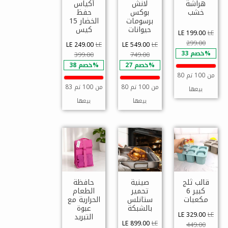
هراشة
لانش
أكياس
خشب
بوكس
حفظ
برسومات
الخضار 15
حيوانات
كيس
LE 199.00
LE
299.00
LE 249.00
LE
LE 549.00
LE
خصم 33%
399.00
749.00
خصم 27%
خصم 38%
80 من 100 تم
80 من 100 تم
83 من 100 تم
بيعها
بيعها
بيعها
قالب ثلج
صينية
حافظة
كبير 6
تحمير
الطعام
مكعبات
ستانلس
الحرارية مع
بالشبكة
عبوة
LE 329.00
LE
التبريد
LE 899.00
LE
449.00