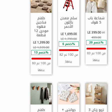
شماعة باب
سلم معدن
طقم
5 هوك
باللون
فناجين
الأحمر
قهوة
مودرن 12
LE 399.00
LE
LE 1,699.00
قطعة
499.00
LE 1,799.00
خصم 20%
LE 1,399.00
خصم 6%
LE 1,599.00
خصم 13%
83 من 100 تم
82 من 100 تم
بيعها
بيعها
80 من 100 تم
بيعها
تربو رتان 3
جوانتي +
طقم