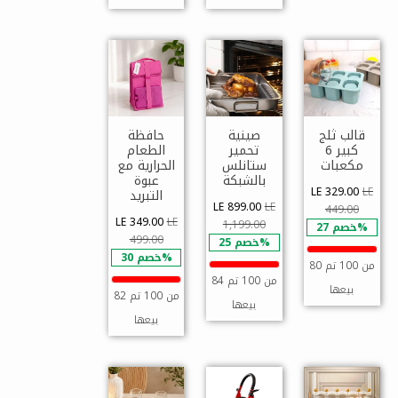
قالب ثلج
صينية
حافظة
كبير 6
تحمير
الطعام
مكعبات
ستانلس
الحرارية مع
بالشبكة
عبوة
LE 329.00
LE
التبريد
LE 899.00
LE
449.00
LE 349.00
LE
1,199.00
خصم 27%
499.00
خصم 25%
خصم 30%
80 من 100 تم
84 من 100 تم
بيعها
82 من 100 تم
بيعها
بيعها