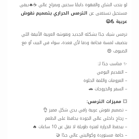
لو بتحب الشاي والقهوة دايمًا سخنين وبمزاج عالي ☕🔥يبقى
مستحيل تستغنى عن
الترمس الحراري بتصميم نقوش
عربية 💪😉
ترمس شيك جدًا بشكله الجديد ونقوشه العربية الأنيقة اللي
بتضيف لمسة فخامة ودفا لأي قعدة، سواء في البيت أو مع
الضيوف 😍
✨ مناسب جدًا لـ:
– التقديم اليومي
– العزومات واللمة الحلوة
– السفر والخروجات 🚗
💥
مميزات الترمس:
– تصميم نقوش عربية راقي يدي شكل مميز 👌
– زجاج داخلي عالي الجودة يحافظ على الطعم
– بيحفظ الحرارة لفترة طويلة لا تقل عن 10 ساعات 🔥
– خامة مستوردة وكواليتي عالي جدًا 🤝