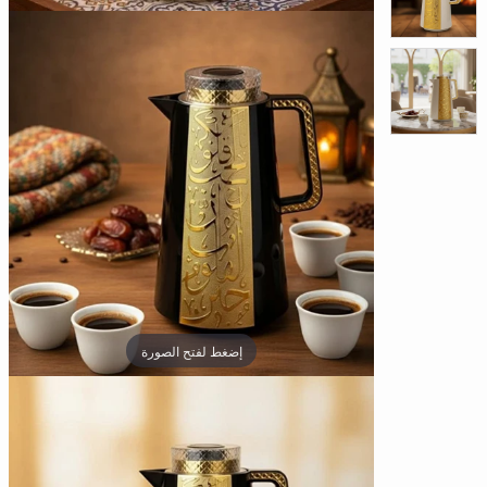
□
إضغط لفتح الصورة