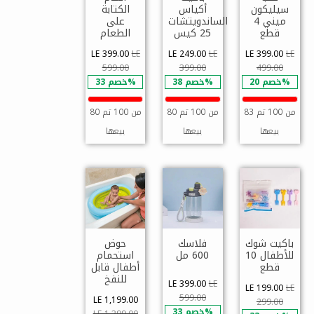
سيليكون
أكياس
الكتابة
ميني 4
الساندويتشات
على
قطع
25 كيس
الطعام
LE 399.00
LE
LE 249.00
LE
LE 399.00
LE
599.00
399.00
499.00
خصم 20%
خصم 38%
خصم 33%
83 من 100 تم
80 من 100 تم
80 من 100 تم
بيعها
بيعها
بيعها
باكيت شوك
فلاسك
حوض
للأطفال 10
600 مل
استحمام
قطع
أطفال قابل
للنفخ
LE 399.00
LE
LE 199.00
LE
599.00
LE 1,199.00
299.00
خصم 33%
LE 1,399.00