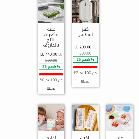
كفر
علبة
الملابس
مكعبات
الثلج
بالجاروف
LE 299.00
LE
399.00
LE 449.00
LE
خصم 25%
599.00
خصم 25%
82 من 100 تم
80 من 100 تم
بيعها
بيعها
علب
باكيت
أقلام