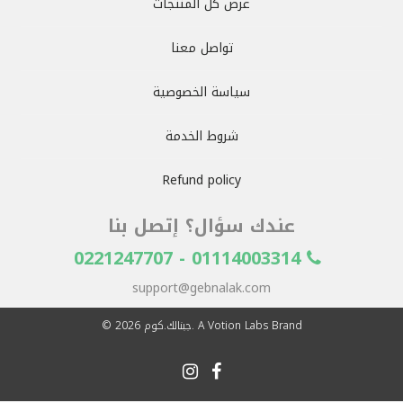
عرض كل المنتجات
تواصل معنا
سياسة الخصوصية
شروط الخدمة
Refund policy
عندك سؤال؟ إتصل بنا
01114003314 - 0221247707
support@gebnalak.com
. A Votion Labs Brand
جبنالك.كوم
© 2026