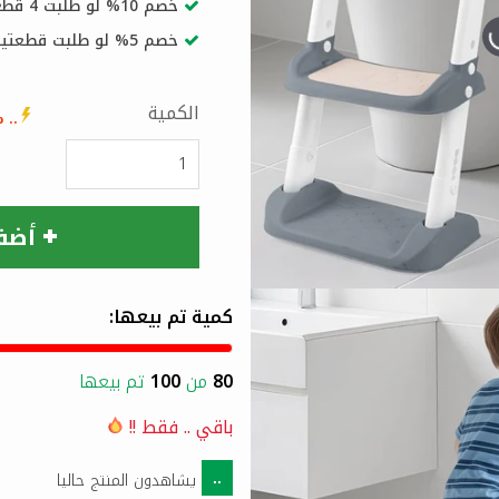
خصم 10% لو طلبت 4 قطع أو أكثر
خصم 5% لو طلبت قطعتين أو أكثر
الكمية
..
% 
أضف
كمية تم بيعها:
80
من
100
تم بيعها
باقي
..
فقط !!
يشاهدون المنتج حاليا
..