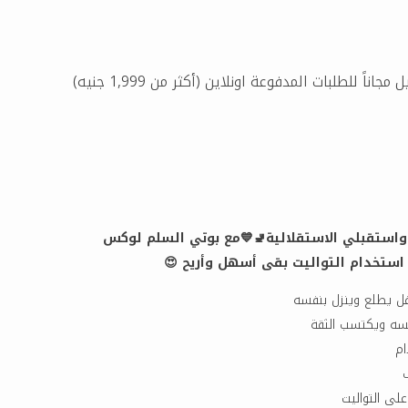
مجاناً للطلبات المدفوعة اونلاين (أكثر من 1,999 جنيه)
 واستقبلي الاستقلالية🚽💙مع بوتي السلم لوكس
استخدام التواليت بقى أسهل وأريح 😍
ل يطلع وينزل بنفسه
سه ويكتسب الثقة
ام
لى التواليت