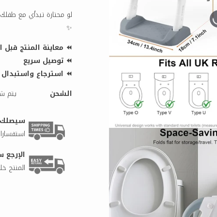
لو محتارة تبدأي مع طفلك
✨
⏪ معاينة المنتج قبل ا
⏪ توصيل سريع
⏪ استرجاع واستبدال بأس
الشحن
يتم شح
سيصلك طلبك 
استفسارات
الإرجع س
المنتج خلال 5 