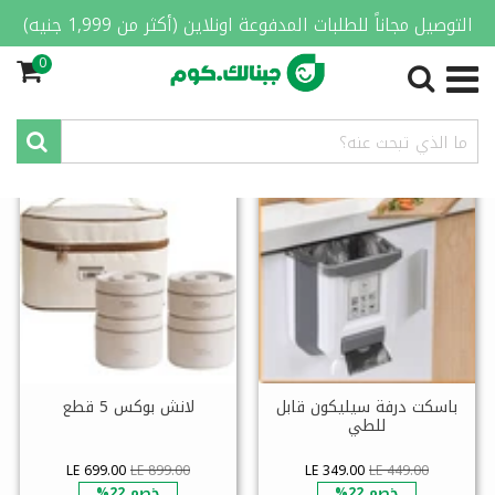
التوصيل مجاناً للطلبات المدفوعة اونلاين (أكثر من 1,999 جنيه)
0
منتجات مميزة
باسكت درفة سيليكون قابل
لانش بوكس 5 قطع
للطي
LE 699.00
LE 899.00
LE 349.00
LE 449.00
خصم 22%
خصم 22%