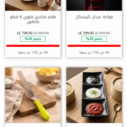
فواحة عيدان كريستال
طقم فناجين فلوري 6 قطع
بالطبق
LE 799.00
LE 999.00
LE 299.00
LE 399.00
خصم 25%
خصم 20%
84 من 100 تم بيعها
84 من 100 تم بيعها