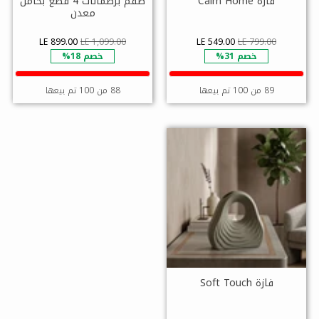
فازة Calm Home
طقم برطمانات 4 قطع بحامل
معدن
LE 899.00
LE 1,099.00
LE 549.00
LE 799.00
خصم 31%
خصم 18%
89 من 100 تم بيعها
88 من 100 تم بيعها
فازة Soft Touch